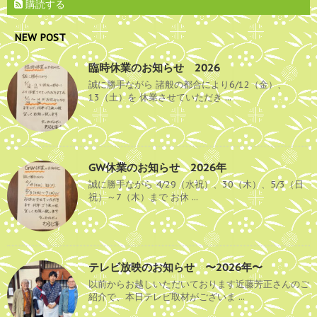
購読する
NEW POST
臨時休業のお知らせ 2026
誠に勝手ながら 諸般の都合により6/12（金）、
13（土）を 休業させていただき ...
GW休業のお知らせ 2026年
誠に勝手ながら 4/29（水祝）、30（木）、5/3（日
祝）～7（木）まで お休 ...
テレビ放映のお知らせ 〜2026年〜
以前からお越しいただいております近藤芳正さんのご
紹介で、本日テレビ取材がございま ...