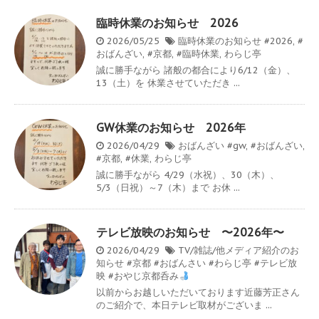
臨時休業のお知らせ 2026
2026/05/25
臨時休業のお知らせ
#2026
,
#
おばんざい
,
#京都
,
#臨時休業
,
わらじ亭
誠に勝手ながら 諸般の都合により6/12（金）、
13（土）を 休業させていただき ...
GW休業のお知らせ 2026年
2026/04/29
おばんざい
#gw
,
#おばんざい
,
#京都
,
#休業
,
わらじ亭
誠に勝手ながら 4/29（水祝）、30（木）、
5/3（日祝）～7（木）まで お休 ...
テレビ放映のお知らせ 〜2026年〜
2026/04/29
TV/雑誌/他メディア紹介のお
知らせ
#京都 #おばんさい #わらじ亭 #テレビ放
映 #おやじ京都呑み
以前からお越しいただいております近藤芳正さん
のご紹介で、本日テレビ取材がございま ...