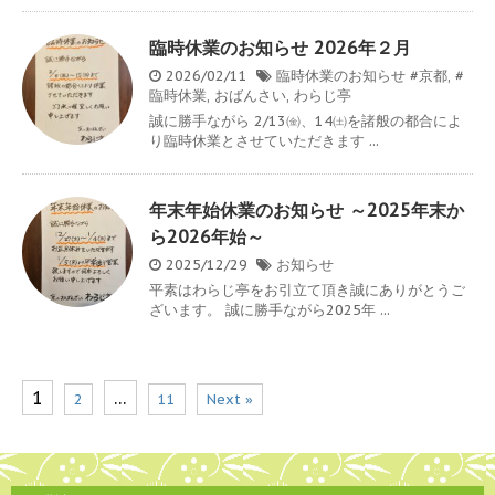
臨時休業のお知らせ 2026年２月
2026/02/11
臨時休業のお知らせ
#京都
,
#
臨時休業
,
おばんさい
,
わらじ亭
誠に勝手ながら 2/13㈮、14㈯を諸般の都合によ
り臨時休業とさせていただきます ...
年末年始休業のお知らせ ～2025年末か
ら2026年始～
2025/12/29
お知らせ
平素はわらじ亭をお引立て頂き誠にありがとうご
ざいます。 誠に勝手ながら2025年 ...
1
…
2
11
Next »