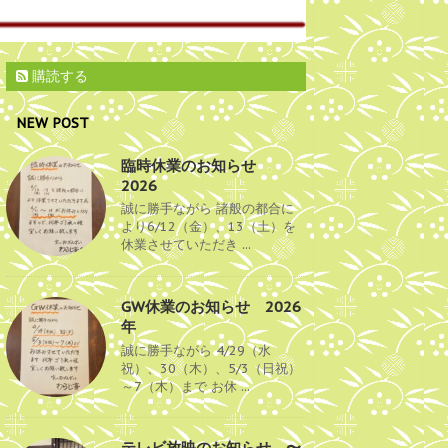
購読する
NEW POST
臨時休業のお知らせ
2026
誠に勝手ながら 諸般の都合に
より6/12（金）、13（土）を
休業させていただき ...
GW休業のお知らせ 2026
年
誠に勝手ながら 4/29（水
祝）、30（木）、5/3（日祝）
～7（木）まで お休 ...
テレビ放映のお知らせ 〜