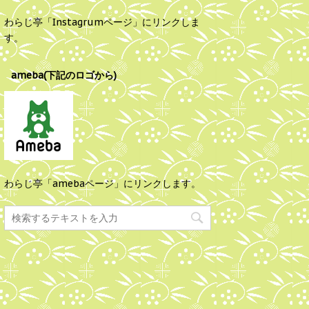
わらじ亭「Instagrumページ」にリンクしま
す。
ameba(下記のロゴから)
わらじ亭「amebaページ」にリンクします。