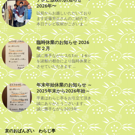
2026年〜
以前からお越しいただいており
ます近藤芳正さんのご紹介で、
本日テレビ取材がございま ...
臨時休業のお知らせ 2026
年２月
誠に勝手ながら 2/13㈮、14㈯
を諸般の都合により臨時休業と
させていただきます ...
年末年始休業のお知らせ ～
2025年末から2026年始～
平素はわらじ亭をお引立て頂き
誠にありがとうございます。
誠に勝手ながら2025年 ...
京のおばんざい わらじ亭